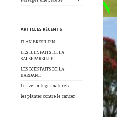
Partagez une recette
le
menu
sous-
menu
ARTICLES RÉCENTS
FLAN BRÉSILIEN
LES BIENFAITS DE LA
SALSEPAREILLE
LES BIENFAITS DE LA
BARDANE
Les vermifuges naturels
les plantes contre le cancer