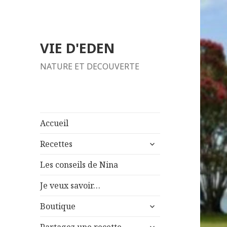
VIE D'EDEN
NATURE ET DECOUVERTE
Accueil
ouvrir
Recettes
le
sous-
Les conseils de Nina
menu
Je veux savoir…
ouvrir
Boutique
le
ouvrir
sous-