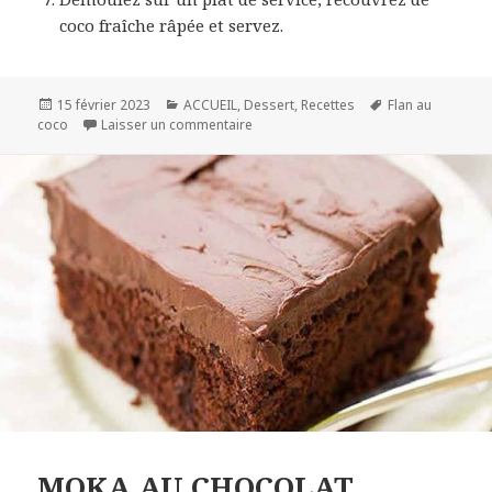
coco fraîche râpée et servez.
Publié
Catégories
Mots-
15 février 2023
ACCUEIL
,
Dessert
,
Recettes
Flan au
le
sur FLAN COCO
clés
coco
Laisser un commentaire
MOKA AU CHOCOLAT