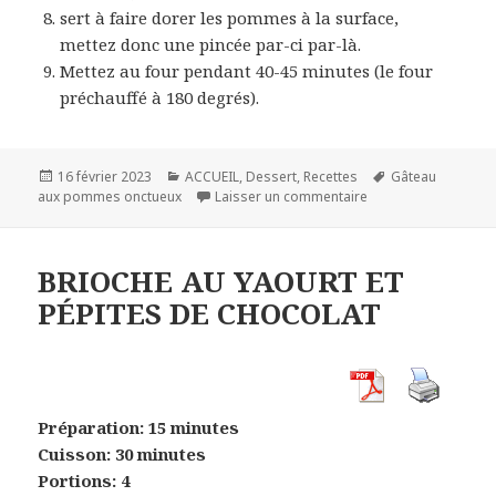
sert à faire dorer les pommes à la surface,
mettez donc une pincée par-ci par-là.
Mettez au four pendant 40-45 minutes (le four
préchauffé à 180 degrés).
Publié
Catégories
Mots-
16 février 2023
ACCUEIL
,
Dessert
,
Recettes
Gâteau
le
sur GÂTEAU AUX 
clés
aux pommes onctueux
Laisser un commentaire
BRIOCHE AU YAOURT ET
PÉPITES DE CHOCOLAT
Préparation: 15 minutes
Cuisson: 30 minutes
Portions: 4