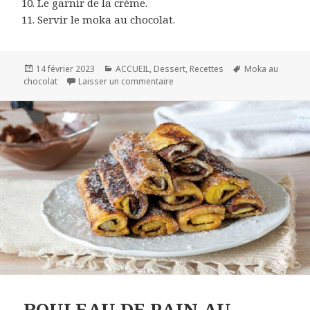
Le garnir de la crème.
Servir le moka au chocolat.
Publié
Catégories
Mots-
14 février 2023
ACCUEIL
,
Dessert
,
Recettes
Moka au
le
sur MOKA AU CHOCOLAT
clés
chocolat
Laisser un commentaire
ROULEAU DE PAIN AU