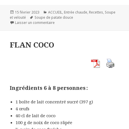
Publié
Catégories
15 février 2023
ACCUEIL
,
Entrée chaude
,
Recettes
,
Soupe
le
Mots-
et velouté
Soupe de patate douce
clés
sur SOUPE DE PATATE DOUCE
Laisser un commentaire
FLAN COCO
Ingrédients 6 à 8 personnes :
1 boîte de lait concentré sucré (397 g)
4 œufs
40 cl de lait de coco
100 g de noix de coco râpée