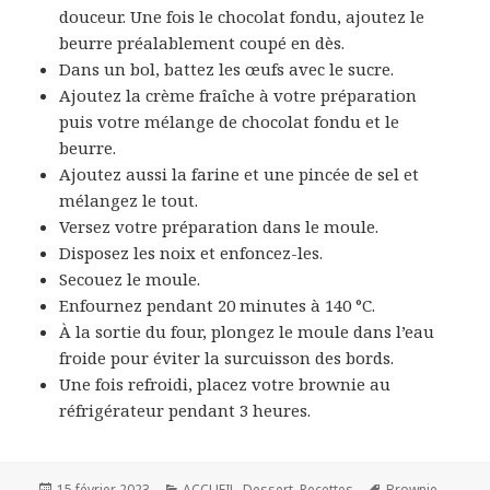
douceur. Une fois le chocolat fondu, ajoutez le
beurre préalablement coupé en dès.
Dans un bol, battez les œufs avec le sucre.
Ajoutez la crème fraîche à votre préparation
puis votre mélange de chocolat fondu et le
beurre.
Ajoutez aussi la farine et une pincée de sel et
mélangez le tout.
Versez votre préparation dans le moule.
Disposez les noix et enfoncez-les.
Secouez le moule.
Enfournez pendant 20 minutes à 140 °C.
À la sortie du four, plongez le moule dans l’eau
froide pour éviter la surcuisson des bords.
Une fois refroidi, placez votre brownie au
réfrigérateur pendant 3 heures.
Publié
Catégories
Mots-
15 février 2023
ACCUEIL
,
Dessert
,
Recettes
Brownie