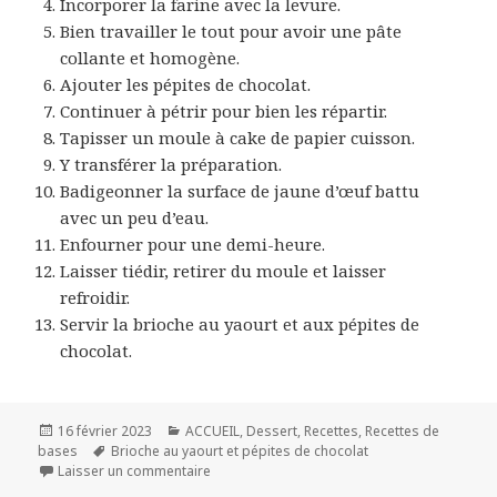
Incorporer la farine avec la levure.
Bien travailler le tout pour avoir une pâte
collante et homogène.
Ajouter les pépites de chocolat.
Continuer à pétrir pour bien les répartir.
Tapisser un moule à cake de papier cuisson.
Y transférer la préparation.
Badigeonner la surface de jaune d’œuf battu
avec un peu d’eau.
Enfourner pour une demi-heure.
Laisser tiédir, retirer du moule et laisser
refroidir.
Servir la brioche au yaourt et aux pépites de
chocolat.
Publié
Catégories
16 février 2023
ACCUEIL
,
Dessert
,
Recettes
,
Recettes de
le
Mots-
bases
Brioche au yaourt et pépites de chocolat
clés
sur BRIOCHE AU YAOURT ET PÉPITES DE CH
Laisser un commentaire