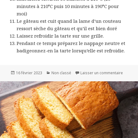
minutes à 210°C puis 10 minutes à 190°C pour
moi)
Le gâteau est cuit quand la lame d’un couteau
ressort sèche du gâteau et qu’il est bien doré
Laissez refroidir la tarte sur une grille.
Pendant ce temps préparez le nappage neutre et
badigeonnez-en la tarte lorsqu’elle est refroidie.
Publié
Catégories
sur TAR
16 février 2023
Non classé
Laisser un commentaire
le