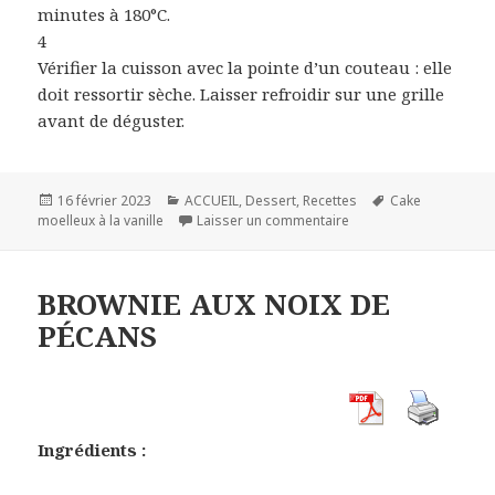
minutes à 180°C.
4
Vérifier la cuisson avec la pointe d’un couteau : elle
doit ressortir sèche. Laisser refroidir sur une grille
avant de déguster.
Publié
Catégories
Mots-
16 février 2023
ACCUEIL
,
Dessert
,
Recettes
Cake
le
sur CAKE MOELLEUX A 
clés
moelleux à la vanille
Laisser un commentaire
BROWNIE AUX NOIX DE
PÉCANS
Ingrédients :