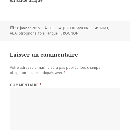
en acide urique
Publié
Auteur
Catégories
Mots-
16 janvier 2015
DIE
JE VEUX SAVOIR...
ABAT
,
le
clés
ABATS(rognons
,
foie
,
langue...)
,
ROGNON
Laisser un commentaire
Votre adresse e-mail ne sera pas publiée.
Les champs
obligatoires sont indiqués avec
*
COMMENTAIRE
*