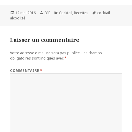
Publié
Auteur
Catégories
Mots-
12 mai 2016
DIE
Cocktail
,
Recettes
cocktail
le
clés
alcoolisé
Laisser un commentaire
Votre adresse e-mail ne sera pas publiée.
Les champs
obligatoires sont indiqués avec
*
COMMENTAIRE
*