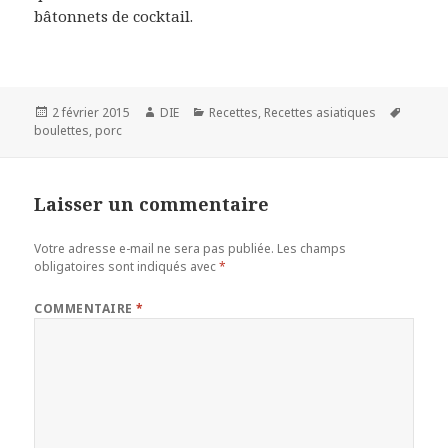
bâtonnets de cocktail.
Publié
Auteur
Catégories
Mots-
2 février 2015
DIE
Recettes
,
Recettes asiatiques
le
clés
boulettes
,
porc
Laisser un commentaire
Votre adresse e-mail ne sera pas publiée.
Les champs
obligatoires sont indiqués avec
*
COMMENTAIRE
*