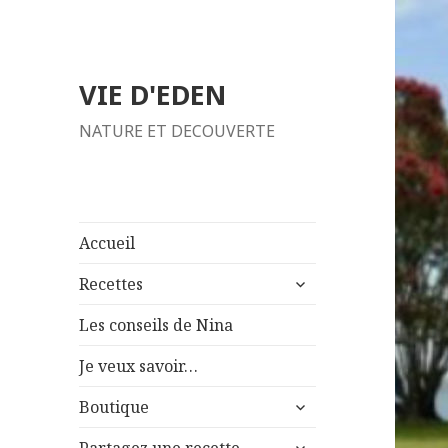
VIE D'EDEN
NATURE ET DECOUVERTE
Accueil
ouvrir
Recettes
le
sous-
Les conseils de Nina
menu
Je veux savoir…
ouvrir
Boutique
le
ouvrir
sous-