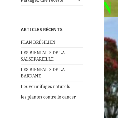
Partagez une recette
le
menu
sous-
menu
ARTICLES RÉCENTS
FLAN BRÉSILIEN
LES BIENFAITS DE LA
SALSEPAREILLE
LES BIENFAITS DE LA
BARDANE
Les vermifuges naturels
les plantes contre le cancer