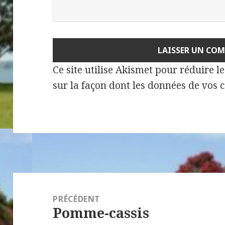
Ce site utilise Akismet pour réduire l
sur la façon dont les données de vos 
Navigation
de
PRÉCÉDENT
Pomme-cassis
l’article
Article