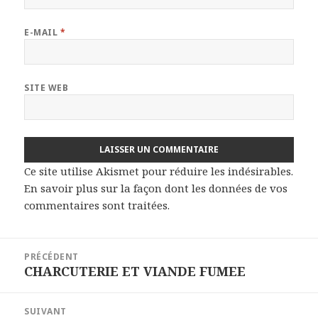
E-MAIL
*
SITE WEB
Ce site utilise Akismet pour réduire les indésirables.
En savoir plus sur la façon dont les données de vos
commentaires sont traitées
.
Navigation
PRÉCÉDENT
de
CHARCUTERIE ET VIANDE FUMEE
Article
l’article
précédent :
SUIVANT