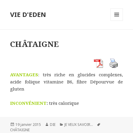
VIE D'EDEN
MENU
ET
WIDGETS
CHÂTAIGNE
AVANTAGES
: très riche en glucides complexes,
acide folique vitamine B6, fibre Dépourvue de
gluten
INCONVÉNIENT
:
très calorique
Publié
Auteur
Catégories
Mots-
19 janvier 2015
DIE
JE VEUX SAVOIR...
le
clés
CHÂTAIGNE