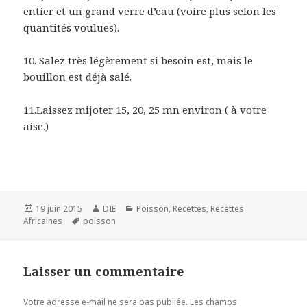
entier et un grand verre d’eau (voire plus selon les
quantités voulues).
10. Salez très légèrement si besoin est, mais le
bouillon est déjà salé.
11.Laissez mijoter 15, 20, 25 mn environ ( à votre
aise.)
Publié
Auteur
Catégories
19 juin 2015
DIE
Poisson
,
Recettes
,
Recettes
le
Mots-
Africaines
poisson
clés
Laisser un commentaire
Votre adresse e-mail ne sera pas publiée.
Les champs