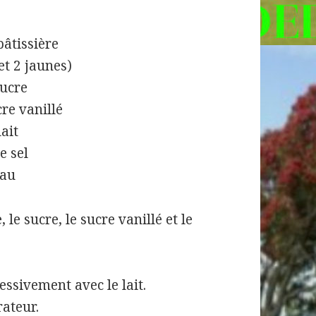
pâtissière
et 2 jaunes)
sucre
cre vanillé
lait
e sel
eau
le sucre, le sucre vanillé et le
ssivement avec le lait.
rateur.