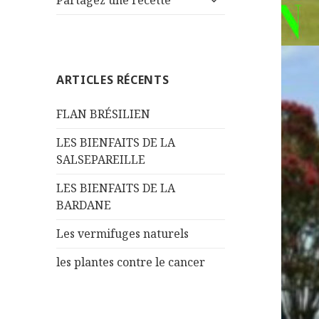
Partagez une recette
le
menu
sous-
menu
ARTICLES RÉCENTS
FLAN BRÉSILIEN
LES BIENFAITS DE LA
SALSEPAREILLE
LES BIENFAITS DE LA
BARDANE
Les vermifuges naturels
les plantes contre le cancer