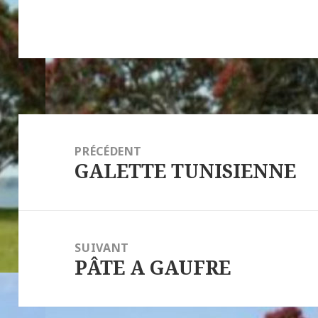
Navigation
de
PRÉCÉDENT
GALETTE TUNISIENNE
l’article
Article
précédent :
SUIVANT
PÂTE A GAUFRE
Article
suivant :