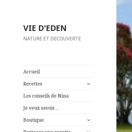
VIE D'EDEN
NATURE ET DECOUVERTE
Accueil
ouvrir
Recettes
le
sous-
Les conseils de Nina
menu
Je veux savoir…
ouvrir
Boutique
le
ouvrir
sous-