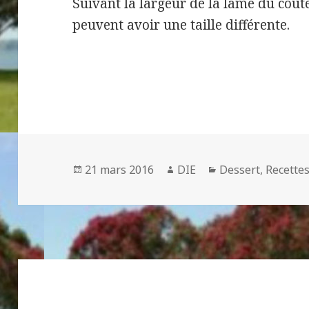
Suivant la largeur de la lame du coute
peuvent avoir une taille différente.
Publié
Auteur
Catégories
21 mars 2016
DIE
Dessert
,
Recette
le