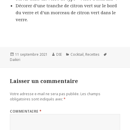
Décorer d’une tranche de citron vert sur le bord
du verre et d’un morceau de citron vert dans le
verre.
Publié
Auteur
Catégories
Mots-
11 septembre 2021
DIE
Cocktail
,
Recettes
le
clés
Daikiri
Laisser un commentaire
Votre adresse e-mail ne sera pas publiée.
Les champs
obligatoires sont indiqués avec
*
COMMENTAIRE
*