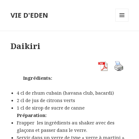
VIE D'EDEN
MENU
ET
WIDGETS
Daikiri
Ingrédients:
4
cl de rhum cubain (havana club, bacardi)
2
cl de jus de citrons verts
1
cl de sirop de sucre de canne
Préparation:
Frapper les ingrédients au shaker avec des
glaçons et passer dans le verre.
Servir dans un verre de type « verre à martini ».