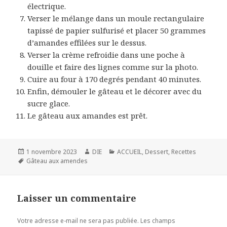
électrique.
Verser le mélange dans un moule rectangulaire
tapissé de papier sulfurisé et placer 50 grammes
d’amandes effilées sur le dessus.
Verser la crème refroidie dans une poche à
douille et faire des lignes comme sur la photo.
Cuire au four à 170 degrés pendant 40 minutes.
Enfin, démouler le gâteau et le décorer avec du
sucre glace.
Le gâteau aux amandes est prêt.
Publié
Auteur
Catégories
1 novembre 2023
DIE
ACCUEIL
,
Dessert
,
Recettes
le
Mots-
Gâteau aux amendes
clés
Laisser un commentaire
Votre adresse e-mail ne sera pas publiée.
Les champs