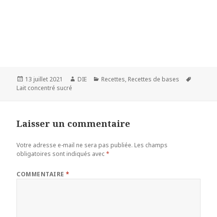
Publié
Auteur
Catégories
Mots-
13 juillet 2021
DIE
Recettes
,
Recettes de bases
le
clés
Lait concentré sucré
Laisser un commentaire
Votre adresse e-mail ne sera pas publiée.
Les champs
obligatoires sont indiqués avec
*
COMMENTAIRE
*