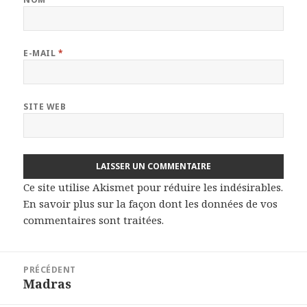
E-MAIL
*
SITE WEB
Ce site utilise Akismet pour réduire les indésirables.
En savoir plus sur la façon dont les données de vos
commentaires sont traitées
.
Navigation
PRÉCÉDENT
de
Madras
Article
l’article
précédent :