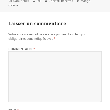
Publié
Auteur
Catégories
Mots-
6 août 2015
DIE
Cocktail
,
Recettes
mango
le
clés
colada
Laisser un commentaire
Votre adresse e-mail ne sera pas publiée.
Les champs
obligatoires sont indiqués avec
*
COMMENTAIRE
*
NOM
*