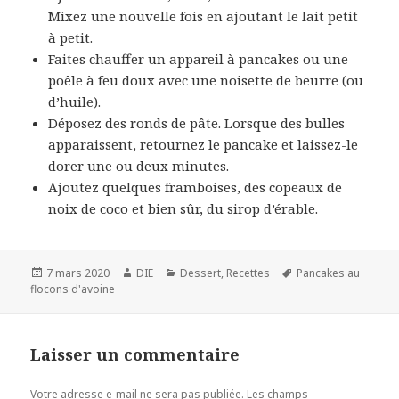
Mixez une nouvelle fois en ajoutant le lait petit
à petit.
Faites chauffer un appareil à pancakes ou une
poêle à feu doux avec une noisette de beurre (ou
d’huile).
Déposez des ronds de pâte. Lorsque des bulles
apparaissent, retournez le pancake et laissez-le
dorer une ou deux minutes.
Ajoutez quelques framboises, des copeaux de
noix de coco et bien sûr, du sirop d’érable.
Publié
Auteur
Catégories
Mots-
7 mars 2020
DIE
Dessert
,
Recettes
Pancakes au
le
clés
flocons d'avoine
Laisser un commentaire
Votre adresse e-mail ne sera pas publiée.
Les champs