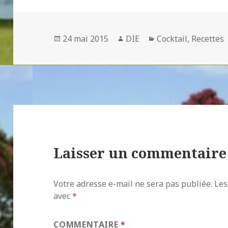
Publié
Auteur
Catégories
24 mai 2015
DIE
Cocktail
,
Recettes
le
Laisser un commentaire
Votre adresse e-mail ne sera pas publiée.
Les
avec
*
COMMENTAIRE
*