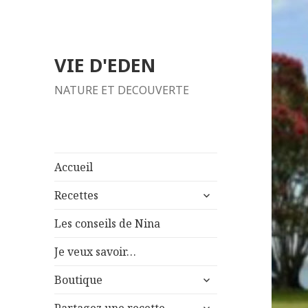
VIE D'EDEN
NATURE ET DECOUVERTE
Accueil
ouvrir
Recettes
le
sous-
Les conseils de Nina
menu
Je veux savoir…
ouvrir
Boutique
le
ouvrir
sous-