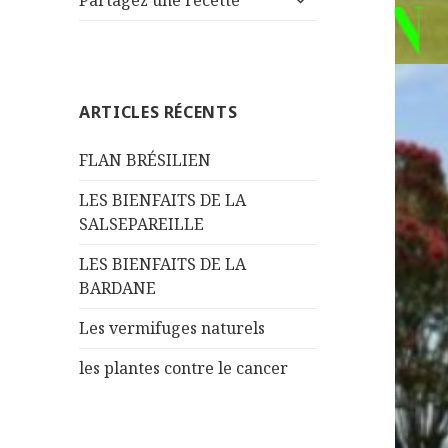
Partagez une recette
le
menu
sous-
menu
ARTICLES RÉCENTS
FLAN BRÉSILIEN
LES BIENFAITS DE LA
SALSEPAREILLE
LES BIENFAITS DE LA
BARDANE
Les vermifuges naturels
les plantes contre le cancer