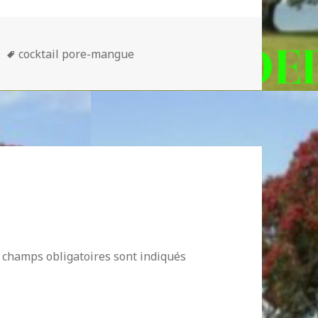
Mots-
cocktail pore-mangue
clés
 champs obligatoires sont indiqués