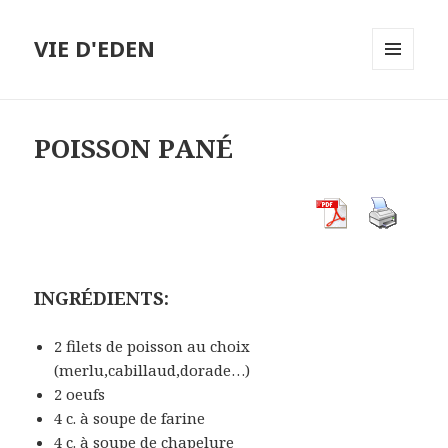
VIE D'EDEN
MENU
ET
WIDGETS
POISSON PANÉ
INGRÉDIENTS:
2 filets de poisson au choix
(merlu,cabillaud,dorade…)
2 oeufs
4 c. à soupe de farine
4 c. à soupe de chapelure