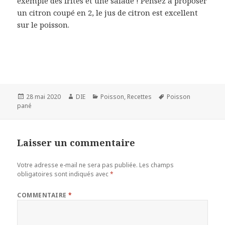
exemple des frites et une salade ! Pensez à proposer
un citron coupé en 2, le jus de citron est excellent
sur le poisson.
Publié
Auteur
Catégories
Mots-
28 mai 2020
DIE
Poisson
,
Recettes
Poisson
le
clés
pané
Laisser un commentaire
Votre adresse e-mail ne sera pas publiée.
Les champs
obligatoires sont indiqués avec
*
COMMENTAIRE
*