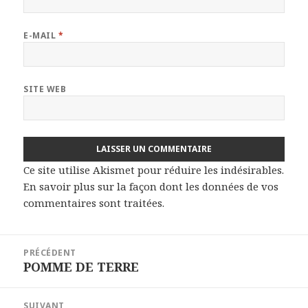
E-MAIL
*
SITE WEB
Ce site utilise Akismet pour réduire les indésirables.
En savoir plus sur la façon dont les données de vos
commentaires sont traitées
.
Navigation
PRÉCÉDENT
de
POMME DE TERRE
Article
l’article
précédent :
SUIVANT