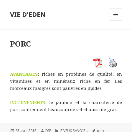
VIE D'EDEN
MENU
ET
WIDGETS
PORC
AVANTAGES
: riches en protéines de qualité, en
vitamines et en minéraux riche en fer. Les
morceaux maigres sont pauvres en lipides.
INCONVÉNIENTS
: le jambon et la charcuterie de
porc contiennent beaucoup de sel et aussi de gras.
Publié
Auteur
Catégories
Mots-
25 avril 2015
DIE
JE VEUX SAVOIR...
porc