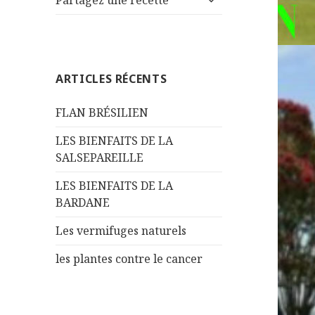
Partagez une recette
le
menu
sous-
menu
ARTICLES RÉCENTS
FLAN BRÉSILIEN
LES BIENFAITS DE LA
SALSEPAREILLE
LES BIENFAITS DE LA
BARDANE
Les vermifuges naturels
les plantes contre le cancer