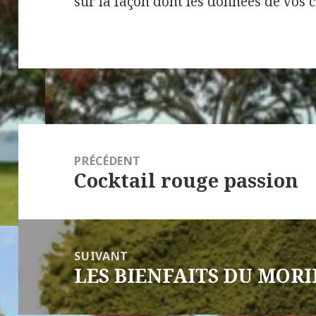
sur la façon dont les données de vos 
Navigation
de
PRÉCÉDENT
Cocktail rouge passion
l’article
Article
précédent :
SUIVANT
LES BIENFAITS DU MOR
Article
suivant :