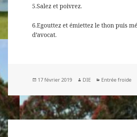
5.Salez et poivrez.
6.Egouttez et émiettez le thon puis m
d’avocat.
Publié
Auteur
Catégories
17 février 2019
DIE
Entrée froide
le