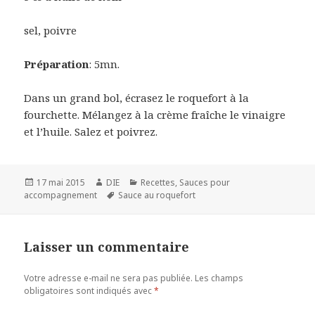
sel, poivre
Préparation
: 5mn.
Dans un grand bol, écrasez le roquefort à la
fourchette. Mélangez à la crème fraîche le vinaigre
et l’huile. Salez et poivrez.
Publié
Auteur
Catégories
17 mai 2015
DIE
Recettes
,
Sauces pour
le
Mots-
accompagnement
Sauce au roquefort
clés
Laisser un commentaire
Votre adresse e-mail ne sera pas publiée.
Les champs
obligatoires sont indiqués avec
*