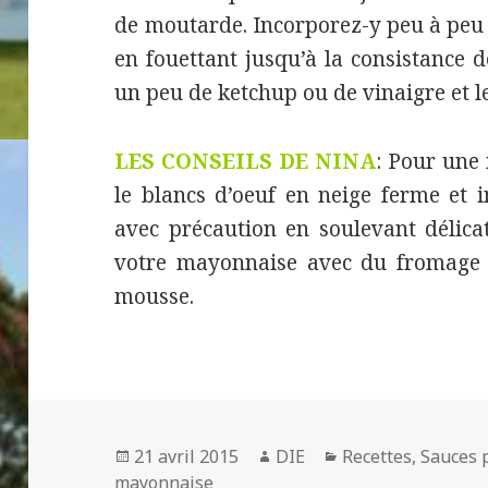
de moutarde. Incorporez-y peu à peu
en fouettant jusqu’à la consistance d
un peu de ketchup ou de vinaigre et le
LES CONSEILS DE NINA
: Pour une
le blancs d’oeuf en neige ferme et 
avec précaution en soulevant délic
votre mayonnaise avec du fromage 
mousse.
Publié
Auteur
Catégories
21 avril 2015
DIE
Recettes
,
Sauces 
le
mayonnaise