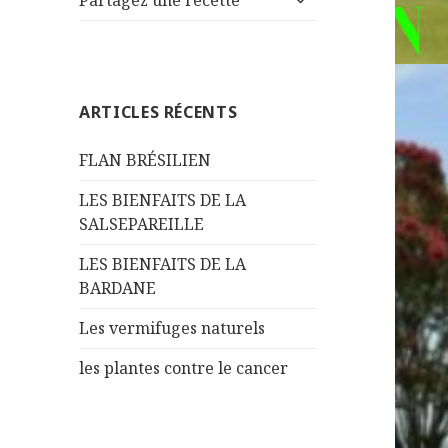
Partagez une recette
le
menu
sous-
menu
ARTICLES RÉCENTS
FLAN BRÉSILIEN
LES BIENFAITS DE LA
SALSEPAREILLE
LES BIENFAITS DE LA
BARDANE
Les vermifuges naturels
les plantes contre le cancer