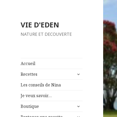
VIE D'EDEN
NATURE ET DECOUVERTE
Accueil
ouvrir
Recettes
le
sous-
Les conseils de Nina
menu
Je veux savoir…
ouvrir
Boutique
le
ouvrir
sous-