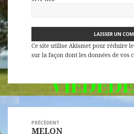
Ce site utilise Akismet pour réduire l
sur la façon dont les données de vos 
Navigation
de
PRÉCÉDENT
MELON
l’article
Article