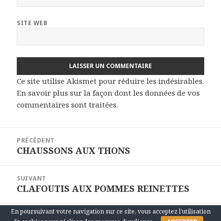
SITE WEB
Ce site utilise Akismet pour réduire les indésirables.
En savoir plus sur la façon dont les données de vos
commentaires sont traitées
.
Navigation
PRÉCÉDENT
de
CHAUSSONS AUX THONS
Article
l’article
précédent :
SUIVANT
CLAFOUTIS AUX POMMES REINETTES
Article
suivant :
En poursuivant votre navigation sur ce site, vous acceptez l’utilisation
Fièrement propulsé par WordPress