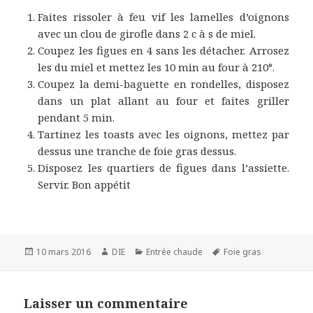
Faites rissoler à feu vif les lamelles d’oignons
avec un clou de girofle dans 2 c à s de miel.
Coupez les figues en 4 sans les détacher. Arrosez
les du miel et mettez les 10 min au four à 210°.
Coupez la demi-baguette en rondelles, disposez
dans un plat allant au four et faites griller
pendant 5 min.
Tartinez les toasts avec les oignons, mettez par
dessus une tranche de foie gras dessus.
Disposez les quartiers de figues dans l’assiette.
Servir. Bon appétit
Publié
Auteur
Catégories
Mots-
10 mars 2016
DIE
Entrée chaude
Foie gras
le
clés
Laisser un commentaire