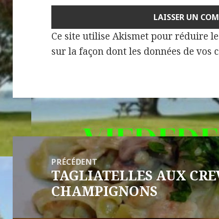
Ce site utilise Akismet pour réduire l
sur la façon dont les données de vos 
Navigation
de
PRÉCÉDENT
TAGLIATELLES AUX CRE
l’article
Article
CHAMPIGNONS
précédent :