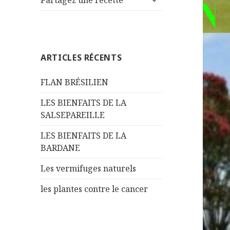
Partagez une recette
le
menu
sous-
menu
ARTICLES RÉCENTS
FLAN BRÉSILIEN
LES BIENFAITS DE LA
SALSEPAREILLE
LES BIENFAITS DE LA
BARDANE
Les vermifuges naturels
les plantes contre le cancer