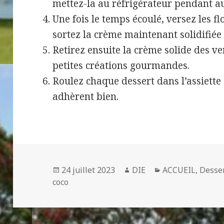
mettez-la au réfrigérateur pendant a
Une fois le temps écoulé, versez les fl
sortez la crème maintenant solidifiée 
Retirez ensuite la crème solide des ve
petites créations gourmandes.
Roulez chaque dessert dans l’assiette 
adhèrent bien.
Publié
Auteur
Catégories
24 juillet 2023
DIE
ACCUEIL
,
Desse
le
coco