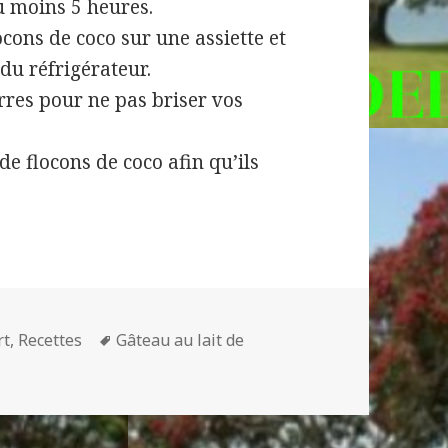
u moins 5 heures.
ocons de coco sur une assiette et
du réfrigérateur.
rres pour ne pas briser vos
de flocons de coco afin qu’ils
Mots-
rt
,
Recettes
Gâteau au lait de
clés