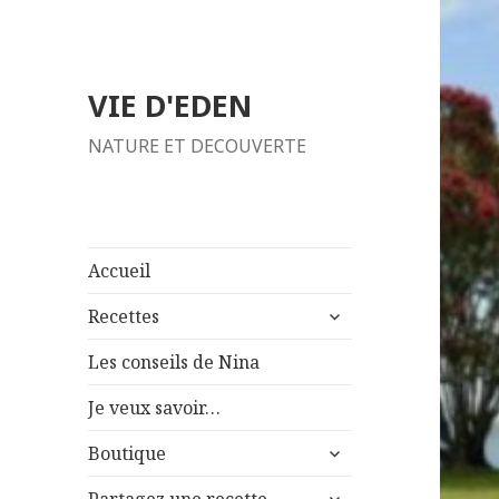
VIE D'EDEN
NATURE ET DECOUVERTE
Accueil
ouvrir
Recettes
le
sous-
Les conseils de Nina
menu
Je veux savoir…
ouvrir
Boutique
le
ouvrir
sous-