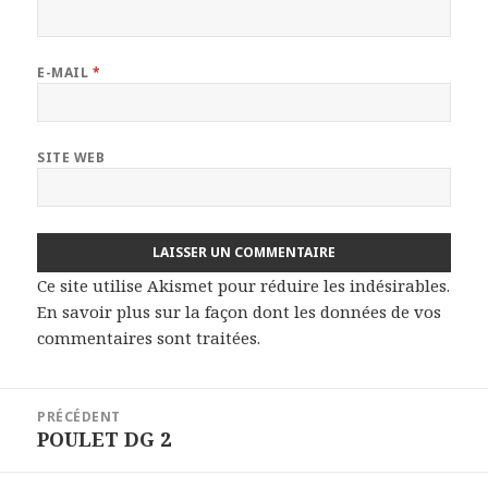
E-MAIL
*
SITE WEB
Ce site utilise Akismet pour réduire les indésirables.
En savoir plus sur la façon dont les données de vos
commentaires sont traitées
.
Navigation
PRÉCÉDENT
de
POULET DG 2
Article
l’article
précédent :