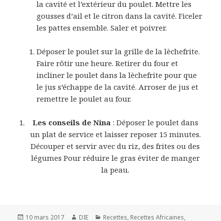
la cavité et l’extérieur du poulet. Mettre les
gousses d’ail et le citron dans la cavité. Ficeler
les pattes ensemble. Saler et poivrer.
Déposer le poulet sur la grille de la lèchefrite.
Faire rôtir une heure. Retirer du four et
incliner le poulet dans la lèchefrite pour que
le jus s’échappe de la cavité. Arroser de jus et
remettre le poulet au four.
Les conseils de Nina
: Déposer le poulet dans
un plat de service et laisser reposer 15 minutes.
Découper et servir avec du riz, des frites ou des
légumes Pour réduire le gras éviter de manger
la peau.
Publié
Auteur
Catégories
10 mars 2017
DIE
Recettes
,
Recettes Africaines
,