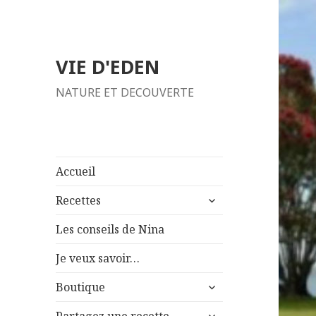
VIE D'EDEN
NATURE ET DECOUVERTE
Accueil
ouvrir
Recettes
le
sous-
Les conseils de Nina
menu
Je veux savoir…
ouvrir
Boutique
le
ouvrir
sous-