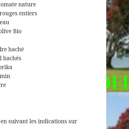
 tomate nature
 rouges entiers
`eau
olive Bio
dre haché
il hachés
prika
umin
vre
en suivant les indications sur