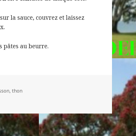
sur la sauce, couvrez et laissez
x.
s pâtes au beurre.
s-
sson
,
thon
CHE AU COCO
s