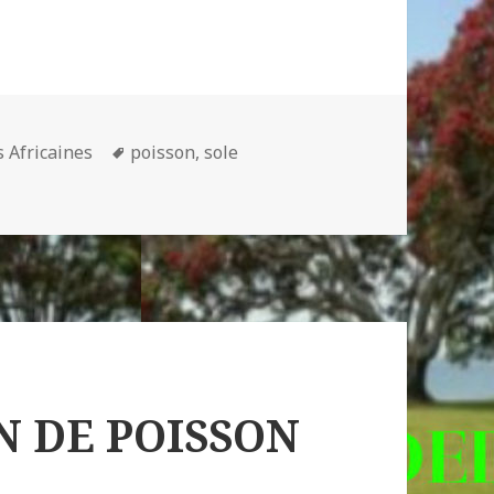
Mots-
s Africaines
poisson
,
sole
LE AUX POIVRONS
clés
N DE POISSON