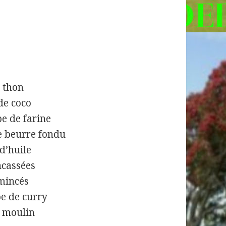
e thon
 de coco
pe de farine
de beurre fondu
 d’huile
ncassées
mincés
pe de curry
e moulin