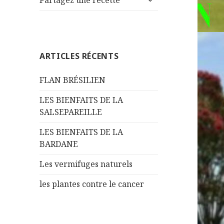
Partagez une recette
le
menu
sous-
menu
ARTICLES RÉCENTS
FLAN BRÉSILIEN
LES BIENFAITS DE LA
SALSEPAREILLE
LES BIENFAITS DE LA
BARDANE
Les vermifuges naturels
les plantes contre le cancer