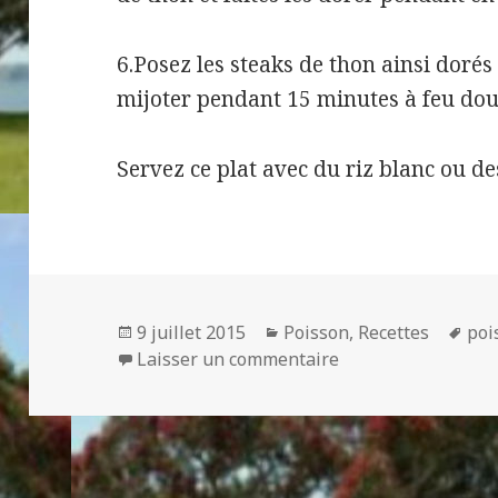
6.Posez les steaks de thon ainsi dorés 
mijoter pendant 15 minutes à feu dou
Servez ce plat avec du riz blanc ou de
Publié
Catégories
Mot
9 juillet 2015
Poisson
,
Recettes
poi
le
sur THON MALGA
clé
Laisser un commentaire