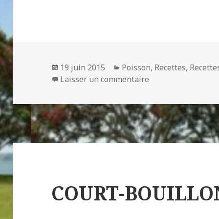
Publié
Catégories
19 juin 2015
Poisson
,
Recettes
,
Recette
le
sur TAJINE DE SO
Laisser un commentaire
COURT-BOUILLO